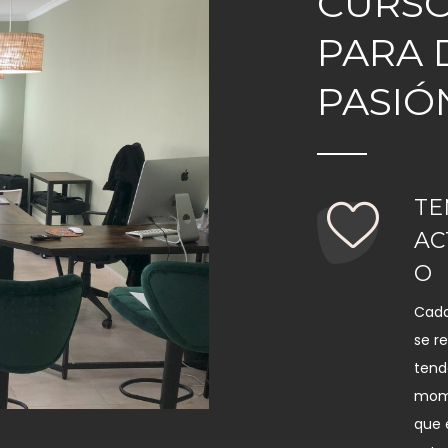
CURSO
PARA 
PASIÓ
TE
AC
O
Cada
se r
tend
mome
que 