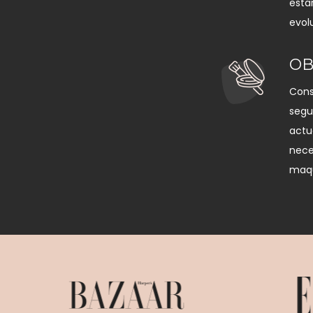
esta
evol
OB
Cons
segu
actu
nece
maqu